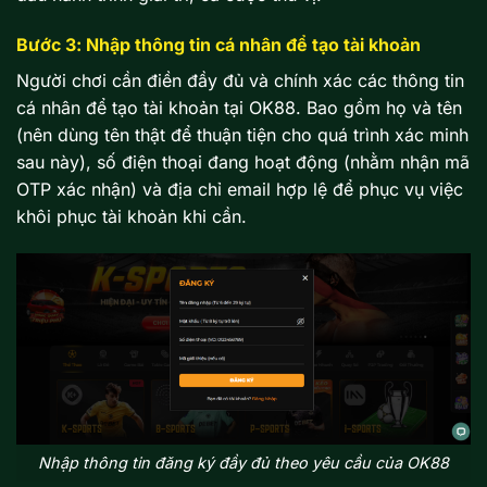
Bước 3: Nhập thông tin cá nhân để tạo tài khoản
Người chơi cần điền đầy đủ và chính xác các thông tin
cá nhân để tạo tài khoản tại OK88. Bao gồm họ và tên
(nên dùng tên thật để thuận tiện cho quá trình xác minh
sau này), số điện thoại đang hoạt động (nhằm nhận mã
OTP xác nhận) và địa chỉ email hợp lệ để phục vụ việc
khôi phục tài khoản khi cần.
Nhập thông tin đăng ký đầy đủ theo yêu cầu của OK88