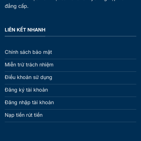
đẳng cấp.
LIÊN KẾT NHANH
Chính sách bảo mật
Miễn trừ trách nhiệm
Điều khoản sử dụng
Đăng ký tài khoản
Đăng nhập tài khoản
Nạp tiền rút tiền