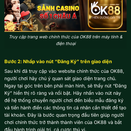
Truy cập trang web chính thức của OK88 trên máy tính &
điện thoại
Bước 2: Nhấp vào nút “Đăng Ký” trên giao diện
Sau khi đã truy cập vào website chính thức của OK88,
người chơi hãy chú ý quan sát giao diện trang chủ.
Ngay tại góc trên bên phải màn hình, sẽ thấy nút “Đăng
Ký” hiển thị rõ ràng và nổi bật. Hãy nhấn vào nút này
để hệ thống chuyển người chơi đến biểu mẫu đăng ký
và tiến hành điền các thông tin cá nhân cần thiết để tạo
tài khoản. Đây là bước quan trọng đầu tiên giúp người
chơi chính thức trở thành thành viên của OK88 và bắt
đầu hành trình giải trí, cá cược thú vị.